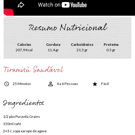
Resumo Nutricional
Calorias
Gordura
Carboidratos
Proteína
207,9 Kcal
11,4 gr
21,5 gr
0,5 gr
Tiramisù Saudável
25 Minutos
4 a 6 Pessoas
Fácil
Ingredientes
1/2 pão Puravita Grains
150ml café
2+3 c.sopa xarope de agave