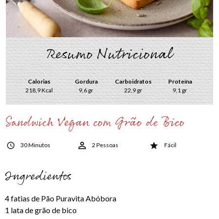
Resumo Nutricional
Calorias
Gordura
Carboidratos
Proteína
218,9 Kcal
9,6 gr
22,9 gr
9,1 gr
Sandwich Vegan com Grão de Bico
30 Minutos
2 Pessoas
Fácil
Ingredientes
4 fatias de Pão Puravita Abóbora
1 lata de grão de bico