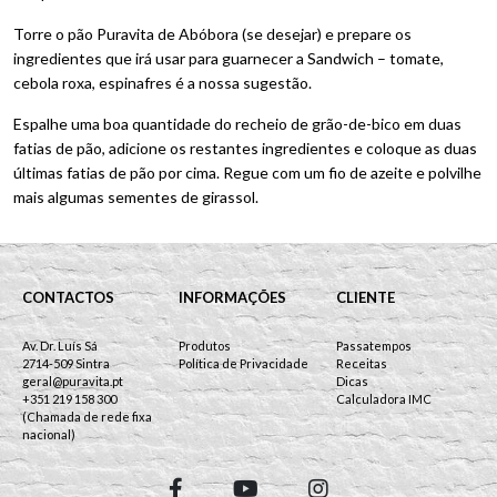
Torre o pão Puravita de Abóbora (se desejar) e prepare os
ingredientes que irá usar para guarnecer a Sandwich – tomate,
cebola roxa, espinafres é a nossa sugestão.
Espalhe uma boa quantidade do recheio de grão-de-bico em duas
fatias de pão, adicione os restantes ingredientes e coloque as duas
últimas fatias de pão por cima. Regue com um fio de azeite e polvilhe
mais algumas sementes de girassol.
CONTACTOS
INFORMAÇÕES
CLIENTE
Av. Dr. Luís Sá
Produtos
Passatempos
2714-509 Sintra
Política de Privacidade
Receitas
geral@puravita.pt
Dicas
+351 219 158 300
Calculadora IMC
(Chamada de rede fixa
nacional)