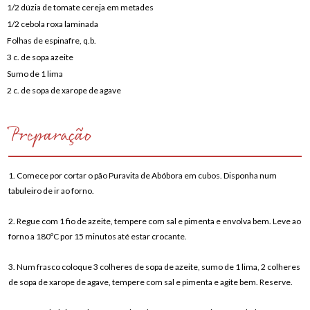
1/2 dúzia de tomate cereja em metades
1/2 cebola roxa laminada
Folhas de espinafre, q.b.
3 c. de sopa azeite
Sumo de 1 lima
2 c. de sopa de xarope de agave
Preparação
1. Comece por cortar o pão Puravita de Abóbora em cubos. Disponha num
tabuleiro de ir ao forno.
2. Regue com 1 fio de azeite, tempere com sal e pimenta e envolva bem. Leve ao
forno a 180ºC por 15 minutos até estar crocante.
3. Num frasco coloque 3 colheres de sopa de azeite, sumo de 1 lima, 2 colheres
de sopa de xarope de agave, tempere com sal e pimenta e agite bem. Reserve.