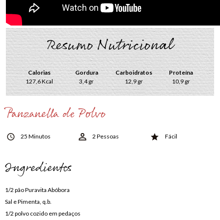
Resumo Nutricional
Calorias
Gordura
Carboidratos
Proteína
127,6 Kcal
3,4 gr
12,9 gr
10,9 gr
Panzanella de Polvo
25 Minutos
2 Pessoas
Fácil
Ingredientes
1/2 pão Puravita Abóbora
Sal e Pimenta, q.b.
1/2 polvo cozido em pedaços