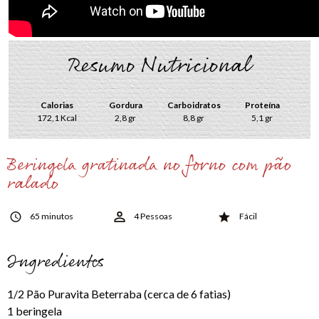
Resumo Nutricional
Calorias
Gordura
Carboidratos
Proteína
172,1 Kcal
2,8 gr
8,8 gr
5,1 gr
Beringela gratinada no forno com pão
ralado
65 minutos
4 Pessoas
Fácil
Ingredientes
1/2 Pão Puravita Beterraba (cerca de 6 fatias)
1 beringela