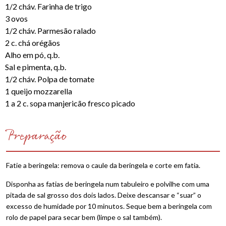
1/2 cháv. Farinha de trigo
3 ovos
1/2 cháv. Parmesão ralado
2 c. chá orégãos
Alho em pó, q.b.
Sal e pimenta, q.b.
1/2 cháv. Polpa de tomate
1 queijo mozzarella
1 a 2 c. sopa manjericão fresco picado
Preparação
Fatie a beringela: remova o caule da beringela e corte em fatia.
Disponha as fatias de beringela num tabuleiro e polvilhe com uma
pitada de sal grosso dos dois lados. Deixe descansar e “suar” o
excesso de humidade por 10 minutos. Seque bem a beringela com
rolo de papel para secar bem (limpe o sal também).