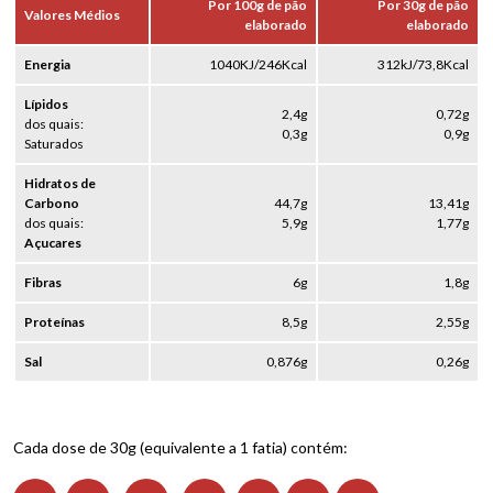
Por 100g de pão
Por 30g de pão
Valores Médios
elaborado
elaborado
Energia
1040KJ/246Kcal
312kJ/73,8Kcal
Lípidos
2,4g
0,72g
dos quais:
0,3g
0,9g
Saturados
Hidratos de
Carbono
44,7g
13,41g
dos quais:
5,9g
1,77g
Açucares
Fibras
6g
1,8g
Proteínas
8,5g
2,55g
Sal
0,876g
0,26g
Cada dose de 30g (equivalente a 1 fatia) contém: