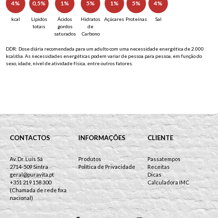
4%
0,5%
1%
5%
1%
5%
4%
kcal
Lípidos
Ácidos
Hidratos
Açúcares
Proteínas
Sal
totais
gordos
de
saturados
Carbono
DDR: Dose diária recomendada para um adulto com uma necessidade energética de 2.000
kcal/dia. As necessidades energéticas podem variar de pessoa para pessoa, em função do
sexo, idade, nível de atividade física, entre outros fatores.
CONTACTOS
INFORMAÇÕES
CLIENTE
Av. Dr. Luís Sá
Produtos
Passatempos
2714-509 Sintra
Política de Privacidade
Receitas
geral@puravita.pt
Dicas
+351 219 158 300
Calculadora IMC
(Chamada de rede fixa
nacional)