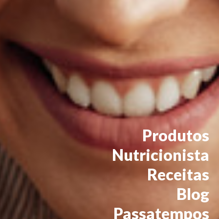
Produtos
Nutricionista
Receitas
Blog
Passatempos