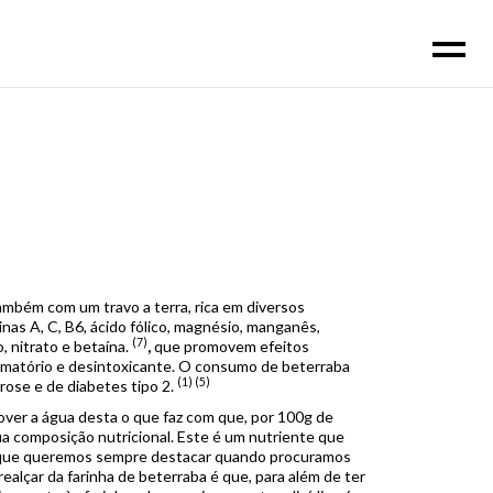
ambém com um travo a terra, rica em diversos
inas A, C, B6, ácido fólico, magnésio, manganês,
(7)
, nitrato e betaína.
,
que promovem efeitos
flamatório e desintoxicante. O consumo de beterraba
(1) (5)
ose e de diabetes tipo 2.
mover a água desta o que faz com que, por 100g de
sua composição nutricional. Este é um nutriente que
e que queremos sempre destacar quando procuramos
alçar da farinha de beterraba é que, para além de ter