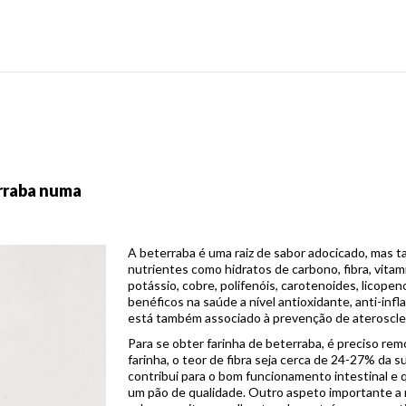
rraba numa
A beterraba é uma raiz de sabor adocicado, mas t
nutrientes como hidratos de carbono, fibra, vitam
potássio, cobre, polifenóis, carotenoides, licopeno
benéficos na saúde a nível antioxidante, anti-in
está também associado à prevenção de ateroscler
Para se obter farinha de beterraba, é preciso re
farinha, o teor de fibra seja cerca de 24-27% da 
contribui para o bom funcionamento intestinal 
um pão de qualidade. Outro aspeto importante a re