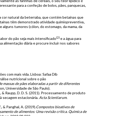
amente às farinhas de cereais, o seu teor lipídico é
eressante para a confeção de bolos, pães, panquecas,
a cor natural da beterraba, que contém betaínas que
etaínas têm demonstrado atividade quimiopreventiva
,
e alguns tumores (cólon, do estomago, da mama, da
(2)
bor do pão seja mais intensificado
e a água para
ua alimentação diária e procure incluir nos sabores
ções com mais vida. Lisboa: Safaa Dib
́lise nutricional sobre o pão
e massas de pães elaboradas a partir de diferentes
ion, Universidade de São Paulo).
. V., & Raupp, D. D. S. (2011). Processamento de produto
 à secagem estacionária.
Acta Scientiarum.
., & Panghal, A. (2019).
Compostos bioativos de
ssamento de alimentos: Uma revisão crítica. Química de