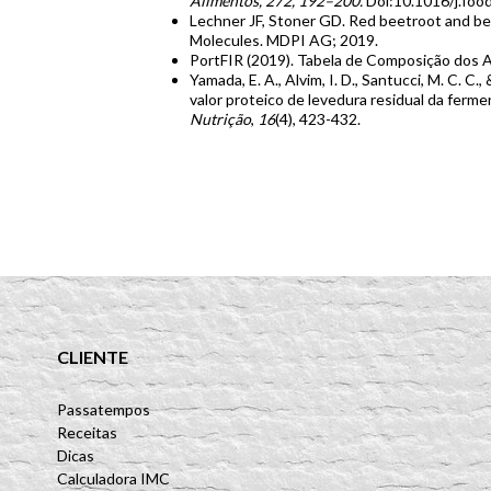
Alimentos, 272, 192–200.
Doi:10.1016/j.fo
Lechner JF, Stoner GD. Red beetroot and be
Molecules. MDPI AG; 2019.
PortFIR (2019). Tabela de Composição dos 
Yamada, E. A., Alvim, I. D., Santucci, M. C. C
valor proteico de levedura residual da ferm
Nutrição
,
16
(4), 423-432.
CLIENTE
Passatempos
Receitas
Dicas
Calculadora IMC