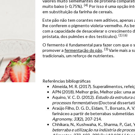
valores muito semelhantes de proteína comparativ
(4)
muito baixo (» 0,75%).
Por isso é uma opção int
em substituição da farinha de cereais.
Este pão não tem corantes nem aditivos, apenas 
lhe conferem o pigmento violeta-vermelho. As b
com a capacidade de desacelerar o crescimento d
(1) (6)
próstata, dos pulmões e dos testículos).
O fermento é fundamental para fazer com que o sa
(
3)
promover a
fermentação do pão
.
Varie mais a s
tradicionais, um reforço de nutrientes.
Referências bibliográficas
Almeida, M. R. (2017). Superalimentos, refei
APN (2018). Melhor grão, Melhor pão: uma ana
Aquino, V. C. D. (2012).
Estudo da estrutura d
processos fermentativos
(Doctoral dissertat
Araújo Filho, D. G. D., Eidam, T., Borsato, A
farináceo a partir de beterrabas submetidas
Agronomy
,
33
(2), 207-214.
Chhikara, N., Kushwaha, K., Sharma, P., Gat, Y
beterraba e utilização na indústria de proce