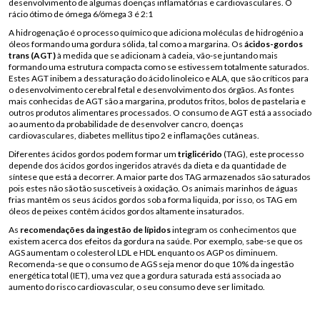
desenvolvimento de algumas doenças inflamatórias e cardiovasculares. O
rácio ótimo de ómega 6/ómega 3 é 2:1
A hidrogenação é o processo químico que adiciona moléculas de hidrogénio a
óleos formando uma gordura sólida, tal como a margarina. Os
ácidos-gordos
trans (AGT)
à medida que se adicionam à cadeia, vão-se juntando mais
formando uma estrutura compacta como se estivessem totalmente saturados.
Estes AGT inibem a dessaturação do ácido linoleico e ALA, que são críticos para
o desenvolvimento cerebral fetal e desenvolvimento dos órgãos. As fontes
mais conhecidas de AGT são a margarina, produtos fritos, bolos de pastelaria e
outros produtos alimentares processados. O consumo de AGT está a associado
ao aumento da probabilidade de desenvolver cancro, doenças
cardiovasculares, diabetes mellitus tipo 2 e inflamações cutâneas.
Diferentes ácidos gordos podem formar um
triglicérido
(TAG), este processo
depende dos ácidos gordos ingeridos através da dieta e da quantidade de
síntese que está a decorrer. A maior parte dos TAG armazenados são saturados
pois estes não são tão suscetiveis à oxidação. Os animais marinhos de águas
frias mantêm os seus ácidos gordos sob a forma liquida, por isso, os TAG em
óleos de peixes contêm ácidos gordos altamente insaturados.
As
recomendações da ingestão de lípidos
integram os conhecimentos que
existem acerca dos efeitos da gordura na saúde. Por exemplo, sabe-se que os
AGS aumentam o colesterol LDL e HDL enquanto os AGP os diminuem.
Recomenda-se que o consumo de AGS seja menor do que 10% da ingestão
energética total (IET), uma vez que a gordura saturada está associada ao
aumento do risco cardiovascular, o seu consumo deve ser limitado.