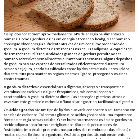
Os
lípidos
constituem aproximadamente 34% da energia na alimentação
humana. Como a gordura é rica em energia e fornece
9 kcal/g
, o ser humano
consegue obter energia suficiente através de um consumo moderado de
gordura. A gordura dietética é armazenada nas células adiposas. A capacidade
de armazenar e utilizar quantidades grandes de gordura permite ao ser
humano sobreviver sem alimentos durante várias semanas. Alguns depósitos
de gordura não são capazes de ser utilizados eficientemente durante um
período de jejum, sendo classificados como lípidos estruturais. Estes lípidos
dão estrutura para manter os órgãos e nervos ligados, protegendo-os ainda
contra traumas.
A
gordura dietética
é essencial para a digestão, absorção e transporte de
vitaminas lipossolúveis e alguns fitoquímicos, tais como licopeno e
carotenoides. A gordura dietética diminui as secreções gástricas, atrasa o
esvaziamento gástrico e estimula o fluxo biliar e gástrico, facilitando a digestão.
Os
ácidos gordos
são um tipo de lípidos que varia consoante o seu tamanho em
cadeias de carbonos. Tal como a glicose, os ácidos gordos são uma importante
fonte de energia para as células. O ser humano armazena os ácidos gordos no
tecido adiposo sob a forma de triglicéridos. São ainda percursores de
fosfolípidos (moléculas presentes nas paredes das membranas das células) e
muitos outros lípidos no organismo. Os ácidos gordos são extremamente