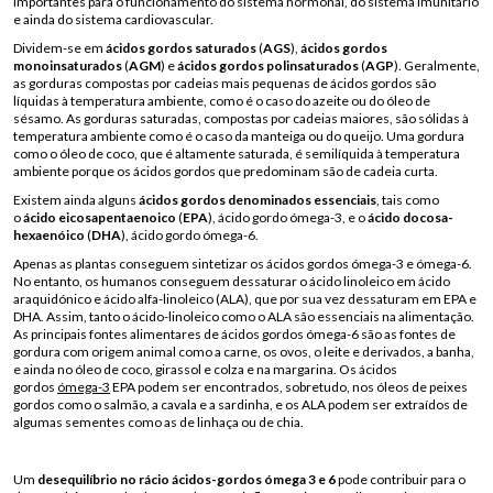
importantes para o funcionamento do sistema hormonal, do sistema imunitário
e ainda do sistema cardiovascular.
Dividem-se em
ácidos gordos saturados
(
AGS
),
ácidos gordos
monoinsaturados
(
AGM
) e
ácidos gordos polinsaturados
(
AGP
). Geralmente,
as gorduras compostas por cadeias mais pequenas de ácidos gordos são
líquidas à temperatura ambiente, como é o caso do azeite ou do óleo de
sésamo. As gorduras saturadas, compostas por cadeias maiores, são sólidas à
temperatura ambiente como é o caso da manteiga ou do queijo. Uma gordura
como o óleo de coco, que é altamente saturada, é semilíquida à temperatura
ambiente porque os ácidos gordos que predominam são de cadeia curta.
Existem ainda alguns
ácidos gordos denominados essenciais
, tais como
o
ácido eicosapentaenoico
(
EPA
), ácido gordo ómega-3, e o
ácido docosa-
hexaenóico
(
DHA
), ácido gordo ómega-6.
Apenas as plantas conseguem sintetizar os ácidos gordos ómega-3 e ómega-6.
No entanto, os humanos conseguem dessaturar o ácido linoleico em ácido
araquidónico e ácido alfa-linoleico (ALA), que por sua vez dessaturam em EPA e
DHA. Assim, tanto o ácido-linoleico como o ALA são essenciais na alimentação.
As principais fontes alimentares de ácidos gordos ómega-6 são as fontes de
gordura com origem animal como a carne, os ovos, o leite e derivados, a banha,
e ainda no óleo de coco, girassol e colza e na margarina. Os ácidos
gordos
ómega-3
EPA podem ser encontrados, sobretudo, nos óleos de peixes
gordos como o salmão, a cavala e a sardinha, e os ALA podem ser extraídos de
algumas sementes como as de linhaça ou de chia.
Um
desequilíbrio no rácio ácidos-gordos ómega 3 e 6
pode contribuir para o