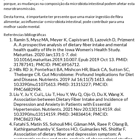
porque, as mudanças na composição da microbiota intestinal podem afetar esta
neurotransmissão.
Desta forma, é importante ter presente que uma maior ingestão de fibra
alimentar, ao influenciar o microbiota intestinal, pode contribuir para uma
melhor saúde mental.
Referências bibliográficas
Ramin S, Mysz MA, Meyer K, Capistrant B, Lazovich D, Prizment
A. A prospective analysis of dietary fiber intake and mental
health quality of life in the Iowa Women’s Health Study.
Maturitas. 2020 Jan;131:1-7. doi:
10.1016/j.maturitas.2019.10.007. Epub 2019 Oct 13. PMID:
31787141; PMCID: PMC6916712.
Hills RD Jr, Pontefract BA, Mishcon HR, Black CA, Sutton SC,
Theberge CR. Gut Microbiome: Profound Implications for Diet
and Disease. Nutrients. 2019 Jul 16;11(7):1613. doi:
10.3390/nu11071613. PMID: 31315227; PMCID:
PMC6682904.
Liu Y, Ju Y, Cui L, Liu T, Hou Y, Wu Q, Ojo O, Du X, Wang X.
Association between Dietary Fiber Intake and Incidence of
Depression and Anxiety in Patients with Essential
Hypertension. Nutrients. 2021 Nov 20;13(11):4159. doi:
10.3390/nu13114159. PMID: 34836414; PMCID:
PMC8623764.
Fatahi S, Matin SS, Sohouli MH, Găman MA, Raee P, Olang B,
Kathirgamathamby V, Santos HO, Guimarães NS, Shidfar F.
Association of dietary fiber and depression symptom: A
systematic review and meta-analysis of observational studies.