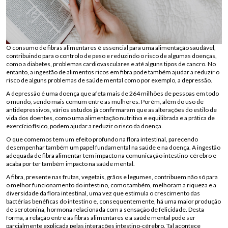
O consumo de fibras alimentares é essencial para uma alimentação saudável,
contribuindo para o controlo de peso e reduzindo o risco de algumas doenças,
como a diabetes, problemas cardiovasculares e até alguns tipos de cancro. No
entanto, a ingestão de alimentos ricos em fibra pode também ajudar a reduzir o
risco de alguns problemas de saúde mental como por exemplo, a depressão.
A depressão é uma doença que afeta mais de 264 milhões de pessoas em todo
o mundo, sendo mais comum entre as mulheres. Porém, além do uso de
antidepressivos, vários estudos já confirmaram que as alterações do estilo de
vida dos doentes, como uma alimentação nutritiva e equilibrada e a prática de
exercício físico, podem ajudar a reduzir o risco da doença.
O que comemos tem um efeito profundo na flora intestinal, parecendo
desempenhar também um papel fundamental na saúde e na doença. A ingestão
adequada de fibra alimentar tem impacto na comunicação intestino-cérebro e
acaba por ter também impacto na saúde mental.
A fibra, presente nas frutas, vegetais, grãos e legumes, contribuem não só para
o melhor funcionamento do intestino, como também, melhoram a riqueza e a
diversidade da flora intestinal, uma vez que estimula o crescimento das
bactérias benéficas do intestino e, consequentemente, há uma maior produção
de serotonina, hormona relacionada com a sensação de felicidade. Desta
forma, a relação entre as fibras alimentares e a saúde mental pode ser
parcialmente explicada pelas interações intestino-cérebro. Tal acontece