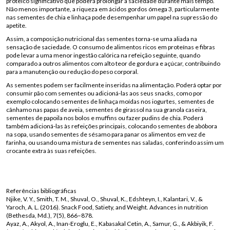
proteico significativo que poderá prolongar a saciedade durante mais tempo.
Não menos importante, a riqueza em ácidos gordos ómega 3, particularmente
nas sementes de chia e linhaça pode desempenhar um papel na supressão do
apetite.
Assim, a composição nutricional das sementes torna-se uma aliada na
sensação de saciedade. O consumo de alimentos ricos em proteínas e fibras
pode levar a uma menor ingestão calórica na refeição seguinte, quando
comparado a outros alimentos com alto teor de gordura e açúcar, contribuindo
para a manutenção ou redução do peso corporal.
As sementes podem ser facilmente inseridas na alimentação. Poderá optar por
consumir pão com sementes ou adicioná-las aos seus snacks, como por
exemplo colocando sementes de linhaça moídas nos iogurtes, sementes de
cânhamo nas papas de aveia, sementes de girassol na sua granola caseira,
sementes de papoila nos bolos e muffins ou fazer pudins de chia. Poderá
também adicioná-las às refeições principais, colocando sementes de abóbora
na sopa, usando sementes de sésamo para panar os alimentos em vez de
farinha, ou usando uma mistura de sementes nas saladas, conferindo assim um
crocante extra às suas refeições.
Referências bibliográficas
Njike, V. Y., Smith, T. M., Shuval, O., Shuval, K., Edshteyn, I., Kalantari, V., &
Yaroch, A. L. (2016). Snack Food, Satiety, and Weight. Advances in nutrition
(Bethesda, Md.), 7(5), 866–878.
Ayaz, A., Akyol, A., Inan-Eroglu, E., Kabasakal Cetin, A., Samur, G., & Akbiyik, F.