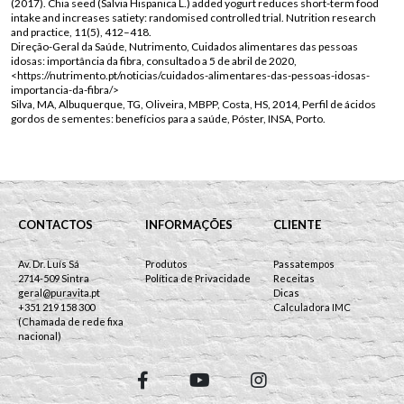
(2017). Chia seed (Salvia Hispanica L.) added yogurt reduces short-term food
intake and increases satiety: randomised controlled trial. Nutrition research
and practice, 11(5), 412–418.
Direção-Geral da Saúde, Nutrimento, Cuidados alimentares das pessoas
idosas: importância da fibra, consultado a 5 de abril de 2020,
<https://nutrimento.pt/noticias/cuidados-alimentares-das-pessoas-idosas-
importancia-da-fibra/>
Silva, MA, Albuquerque, TG, Oliveira, MBPP, Costa, HS, 2014, Perfil de ácidos
gordos de sementes: benefícios para a saúde, Póster, INSA, Porto.
CONTACTOS
INFORMAÇÕES
CLIENTE
Av. Dr. Luís Sá
Produtos
Passatempos
2714-509 Sintra
Política de Privacidade
Receitas
geral@puravita.pt
Dicas
+351 219 158 300
Calculadora IMC
(Chamada de rede fixa
nacional)