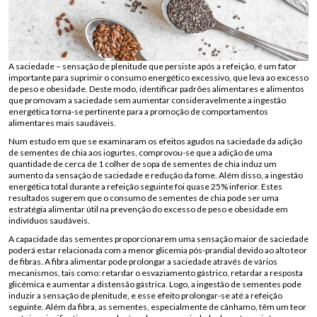
A saciedade – sensação de plenitude que persiste após a refeição, é um fator
importante para suprimir o consumo energético excessivo, que leva ao excesso
de peso e obesidade. Deste modo, identificar padrões alimentares e alimentos
que promovam a saciedade sem aumentar consideravelmente a ingestão
energética torna-se pertinente para a promoção de comportamentos
alimentares mais saudáveis.
Num estudo em que se examinaram os efeitos agudos na saciedade da adição
de sementes de chia aos iogurtes, comprovou-se que a adição de uma
quantidade de cerca de 1 colher de sopa de sementes de chia induz um
aumento da sensação de saciedade e redução da fome. Além disso, a ingestão
energética total durante a refeição seguinte foi quase 25% inferior. Estes
resultados sugerem que o consumo de sementes de chia pode ser uma
estratégia alimentar útil na prevenção do excesso de peso e obesidade em
indivíduos saudáveis.
A capacidade das sementes proporcionarem uma sensação maior de saciedade
poderá estar relacionada com a menor glicemia pós-prandial devido ao alto teor
de fibras. A fibra alimentar pode prolongar a saciedade através de vários
mecanismos, tais como: retardar o esvaziamento gástrico, retardar a resposta
glicémica e aumentar a distensão gástrica. Logo, a ingestão de sementes pode
induzir a sensação de plenitude, e esse efeito prolongar-se até a refeição
seguinte. Além da fibra, as sementes, especialmente de cânhamo, têm um teor