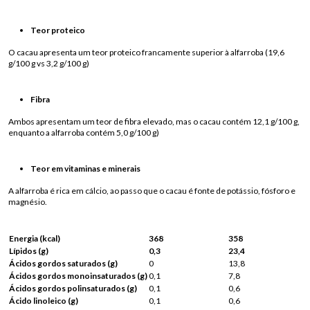
Teor proteico
O cacau apresenta um teor proteico francamente superior à alfarroba (19,6
g/100 g vs 3,2 g/100 g)
Fibra
Ambos apresentam um teor de fibra elevado, mas o cacau contém 12,1 g/100 g,
enquanto a alfarroba contém 5,0 g/100 g)
Teor em vitaminas e minerais
A alfarroba é rica em cálcio, ao passo que o cacau é fonte de potássio, fósforo e
magnésio.
Energia (kcal)
368
358
Lípidos (g)
0,3
23,4
Ácidos gordos saturados (g)
0
13,8
Ácidos gordos monoinsaturados (g)
0,1
7,8
Ácidos gordos polinsaturados (g)
0,1
0,6
Ácido linoleico (g)
0,1
0,6