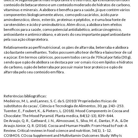
conteúdo de betacaroteno e um conteúdo moderado de hidratos de carbono,
vitaminas e minerais. A abóbora é benéfica para a saúde, já que contém vários
componentes biologicamente ativos, como polissacáridos, ácido
para
-
aminobenzóico, óleos, esteróis, proteínas e péptidos, e é uma boa fonte de
carotenóides e ácido
γ
-aminobutírico. Além disso, a abóbora tem efeitos
benéficos para a saúde, como potencial antidiabético, anticarcinogénico,
antioxidante e antimicrobiano, e através do seu importante papel antioxidante
pela sua ação citoprotetora.
Relativamente ao perfil nutricional, os pães de alfarroba, beterraba e abóbora
são bastante semelhantes. Todos possuem alto teor de fibra e baixo teor de sal
e açúcar. Em termos calóricos, possuem todos cerca de 70 kcal por fatia (30 g),
sendo que o pão de abóbora se destaca por ser o mais rico em lípidos e hidratos
de carbono, o pão de beterraba por possuir maior teor proteico e o pão de
alfarroba pelo seu conteúdo em fibra.
Referências bibliográficas:
Medeiros, M. L. and Lannes, S. C. da S. (2010) ‘Propriedades físicas de
substitutos do cacau’, Ciência e Tecnologia de Alimentos, 30, pp. 243–253.
Tuenter, E., Foubert, K., & Pieters, L. (2018). Mood Components in Cocoa and
Chocolate: The Mood Pyramid. Planta medica, 84(12-13), 839–844.
De Araujo, Q. R., Gattward, J. N., Almoosawi, S., Silva, M. d., Dantas, P. A., & De
Araujo Júnior, Q. R. (2016). Cocoa and Human Health: From Head to Foot–A
Review. Critical reviews in food science and nutrition, 56(1), 1–12.
COSMOS. COcoa Supplement and Multivitamin Outcomes Study: Why Is