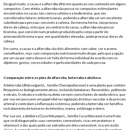
De igual modo, o cacau e a alfarroba diferem quanto ao seu conteúdo em alguns
compostos. Com efeito, a alfarroba não possui os compostos estimulantes
encontrados no cacau, tais como a cafeína e a teobromina, que são
considerados fatores antinutricionais, podendo a alfarroba ser um excelente
substituto para pessoas sensíveis à cafeína. Da mesma forma, não provoca
dores de cabeça, visto que, ao contrário do cacau, a alfarroba não possui
tiramina, que consiste num produto produzido pelo corpo a partir do
aminoácido tirosina e que, em quantidades elevadas, pode provocar dores de
cabeça.
Em suma, o cacau e a alfarroba são dois alimentos com sabor, cor e aroma
semelhantes, mas com composição nutricional muito díspar, pelo que a opção
por um ou por outro deverá ser feita de forma individual de acordo com os
objetivos, gostos, necessidades e particularidades de cada pessoa.
Comparação entre os pães de alfarroba, beterraba e abóbora
A beterraba (
Beta vulgaris
L., família Chenopodiaceae) é uma planta que contém
fitoquímicos biologicamente ativos, incluindo betalaínas, flavonóides, polifenóis
e nitrato. O nitrato e o nitrito na dieta servem como fontes de óxido nítrico, que
por sua vez possuem um papel vital na regulação do tónus vascular e da pressão
arterial e controlam a inflamação sistémica, podendo a beterraba ser benéfica
no tratamento de tumores do intestino, mama, estômago e útero.
Por sua vez, a abóbora (
Cucurbita pepo
L., família Cucurbitaceae) é uma fruta
que se distingue pelas suas sementes comestíveis, ricas em proteínas e
vitamina E e das quais pode ser extraído um óleo comestível, rico em ácido
oleico. A segunda parte mais importante é o seu fruto, apresentando um bom