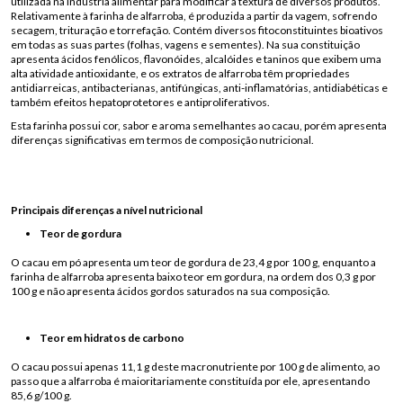
utilizada na indústria alimentar para modificar a textura de diversos produtos.
Relativamente à farinha de alfarroba, é produzida a partir da vagem, sofrendo
secagem, trituração e torrefação. Contém diversos fitoconstituintes bioativos
em todas as suas partes (folhas, vagens e sementes). Na sua constituição
apresenta ácidos fenólicos, flavonóides, alcalóides e taninos que exibem uma
alta atividade antioxidante, e os extratos de alfarroba têm propriedades
antidiarreicas, antibacterianas, antifúngicas, anti-inflamatórias, antidiabéticas e
também efeitos hepatoprotetores e antiproliferativos.
Esta farinha possui cor, sabor e aroma semelhantes ao cacau, porém apresenta
diferenças significativas em termos de composição nutricional.
Principais diferenças a nível nutricional
Teor de gordura
O cacau em pó apresenta um teor de gordura de 23,4 g por 100 g, enquanto a
farinha de alfarroba apresenta baixo teor em gordura, na ordem dos 0,3 g por
100 g e não apresenta ácidos gordos saturados na sua composição.
Teor em hidratos de carbono
O cacau possui apenas 11,1 g deste macronutriente por 100 g de alimento, ao
passo que a alfarroba é maioritariamente constituída por ele, apresentando
85,6 g/100 g.