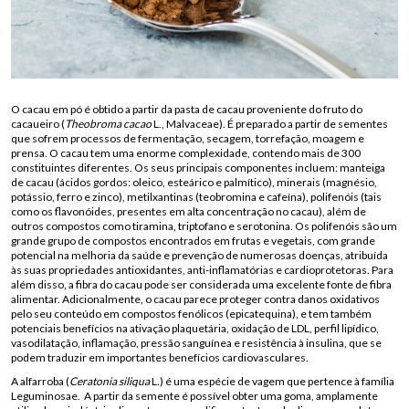
O cacau em pó é obtido a partir da pasta de cacau proveniente do fruto do
cacaueiro (
Theobroma cacao
L., Malvaceae). É preparado a partir de sementes
que sofrem processos de fermentação, secagem, torrefação, moagem e
prensa. O cacau tem uma enorme complexidade, contendo mais de 300
constituintes diferentes. Os seus principais componentes incluem: manteiga
de cacau (ácidos gordos: oleico, esteárico e palmítico), minerais (magnésio,
potássio, ferro e zinco), metilxantinas (teobromina e cafeína), polifenóis (tais
como os flavonóides, presentes em alta concentração no cacau), além de
outros compostos como tiramina, triptofano e serotonina. Os polifenóis são um
grande grupo de compostos encontrados em frutas e vegetais, com grande
potencial na melhoria da saúde e prevenção de numerosas doenças, atribuída
às suas propriedades antioxidantes, anti-inflamatórias e cardioprotetoras. Para
além disso, a fibra do cacau pode ser considerada uma excelente fonte de fibra
alimentar. Adicionalmente, o cacau parece proteger contra danos oxidativos
pelo seu conteúdo em compostos fenólicos (epicatequina), e tem também
potenciais benefícios na ativação plaquetária, oxidação de LDL, perfil lipídico,
vasodilatação, inflamação, pressão sanguínea e resistência à insulina, que se
podem traduzir em importantes benefícios cardiovasculares.
A alfarroba (
Ceratonia siliqua
L
.
) é uma espécie de vagem que pertence à família
Leguminosae. A partir da semente é possível obter uma goma, amplamente