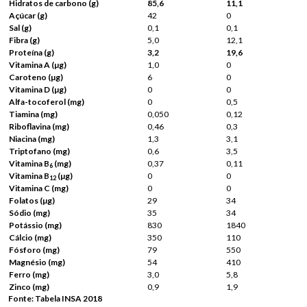
Hidratos de carbono (g)
85,6
11,1
Açúcar (g)
42
0
Sal (g)
0,1
0,1
Fibra (g)
5,0
12,1
Proteína (g)
3,2
19,6
Vitamina A (
µ
g)
1,0
0
Caroteno (
µ
g)
6
0
Vitamina D (
µ
g)
0
0
Alfa-tocoferol (mg)
0
0,5
Tiamina (mg)
0,050
0,12
Riboflavina (mg)
0,46
0,3
Niacina (mg)
1,3
3,1
Triptofano (mg)
0,6
3,5
Vitamina B
(mg)
0,37
0,11
6
Vitamina B
(
µ
g)
0
0
12
Vitamina C (mg)
0
0
Folatos (
µ
g)
29
34
Sódio (mg)
35
34
Potássio (mg)
830
1840
Cálcio (mg)
350
110
Fósforo (mg)
79
550
Magnésio (mg)
54
410
Ferro (mg)
3,0
5,8
Zinco (mg)
0,9
1,9
Fonte: Tabela INSA 2018