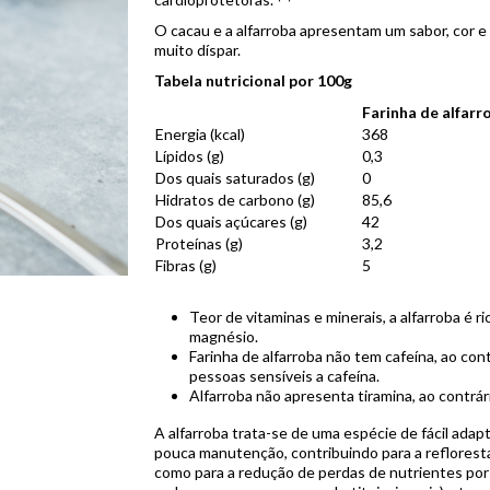
O cacau e a alfarroba apresentam um sabor, cor 
muito díspar.
Tabela nutricional por 100g
Farinha de alfarr
Energia (kcal)
368
Lípidos (g)
0,3
Dos quais saturados (g)
0
Hidratos de carbono (g)
85,6
Dos quais açúcares (g)
42
Proteínas (g)
3,2
Fibras (g)
5
Teor de vitaminas e minerais, a alfarroba é r
magnésio.
Farinha de alfarroba não tem cafeína, ao con
pessoas sensíveis a cafeína.
Alfarroba não apresenta tiramina, ao contrá
A alfarroba trata-se de uma espécie de fácil adapt
pouca manutenção, contribuindo para a reflorest
como para a redução de perdas de nutrientes por 