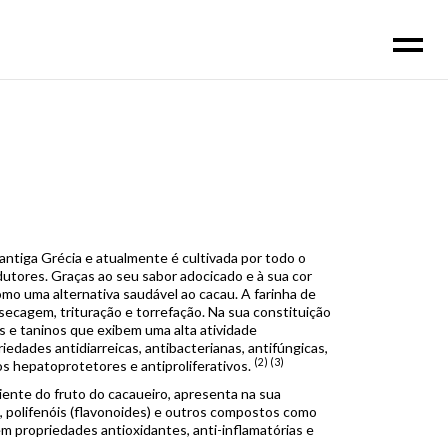
 antiga Grécia e atualmente é cultivada por todo o
tores. Graças ao seu sabor adocicado e à sua cor
omo uma alternativa saudável ao cacau. A farinha de
 secagem, trituração e torrefação. Na sua constituição
es e taninos que exibem uma alta atividade
iedades antidiarreicas, antibacterianas, antifúngicas,
(2) (3)
os hepatoprotetores e antiproliferativos.
iente do fruto do cacaueiro, apresenta na sua
), polifenóis (flavonoides) e outros compostos como
têm propriedades antioxidantes, anti-inflamatórias e