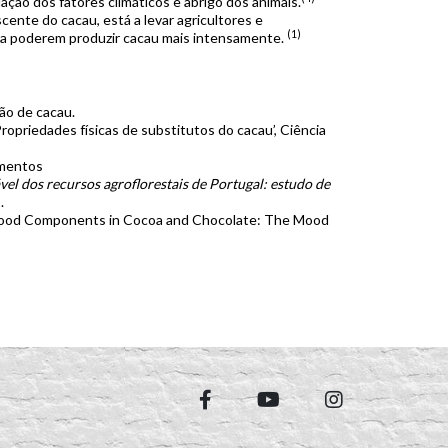
ação dos fatores climáticos e abrigo dos animais.
cente do cacau, está a levar agricultores e
(1)
a a poderem produzir cacau mais intensamente.
ão de cacau.
‘Propriedades físicas de substitutos do cacau’, Ciência
imentos
el dos recursos agroflorestais de Portugal: estudo de
.
8). Mood Components in Cocoa and Chocolate: The Mood