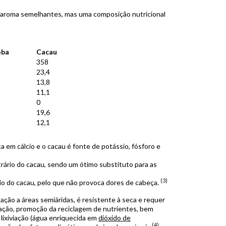
e aroma semelhantes, mas uma composição nutricional
oba
Cacau
358
23,4
13,8
11,1
0
19,6
12,1
ica em cálcio e o cacau é fonte de potássio, fósforo e
trário do cacau, sendo um ótimo substituto para as
(3)
rio do cacau, pelo que não provoca dores de cabeça.
ação a áreas semiáridas, é resistente à seca e requer
ação, promoção da reciclagem de nutrientes, bem
lixiviação (água enriquecida em
dióxido de
(4)