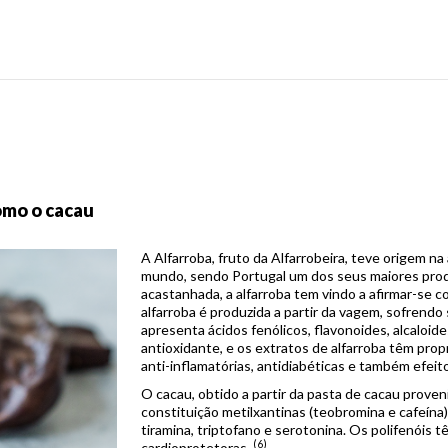
omo o cacau
A Alfarroba, fruto da Alfarrobeira, teve origem na
mundo, sendo Portugal um dos seus maiores produ
acastanhada, a alfarroba tem vindo a afirmar-se c
alfarroba é produzida a partir da vagem, sofrendo
apresenta ácidos fenólicos, flavonoides, alcaloid
antioxidante, e os extratos de alfarroba têm propr
anti-inflamatórias, antidiabéticas e também efeit
O cacau, obtido a partir da pasta de cacau proven
constituição metilxantinas (teobromina e cafeína
tiramina, triptofano e serotonina. Os polifenóis 
(6)
cardioprotetoras.