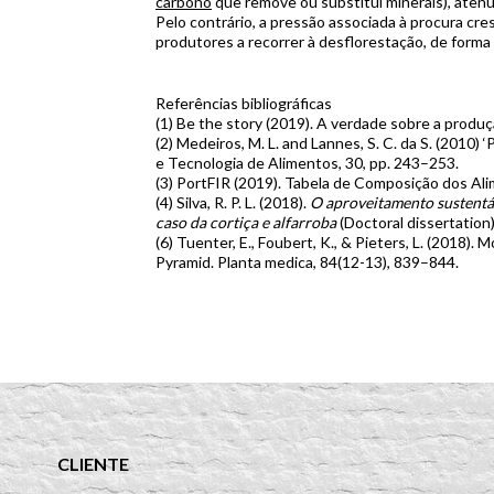
carbono
que remove ou substitui minerais), atenu
Pelo contrário, a pressão associada à procura cres
produtores a recorrer à desflorestação, de form
Referências bibliográficas
(1) Be the story (2019). A verdade sobre a produç
(2) Medeiros, M. L. and Lannes, S. C. da S. (2010) 
e Tecnologia de Alimentos, 30, pp. 243–253.
(3) PortFIR (2019). Tabela de Composição dos Al
(4) Silva, R. P. L. (2018).
O aproveitamento sustentáv
caso da cortiça e alfarroba
(Doctoral dissertation)
(6) Tuenter, E., Foubert, K., & Pieters, L. (201
Pyramid. Planta medica, 84(12-13), 839–844.
CLIENTE