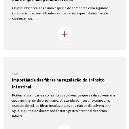
Os pseudocereais são uma espécie de sementes com algumas
características semelhantes às dos cereais que habitualmente
conhecemos.
+
SAÚDE
Importância das fibras na regulação do trânsito
intestinal
Podem classificar-se como fibras solúveis, as que se dissolvem em
água no interior do organismo, chegando ao intestino como uma
espécie de gel, ou fibras insolúveis, as que não se dissolvem em
água, e que se deslocam até ao trato gastrointestinal de forma
intacta.