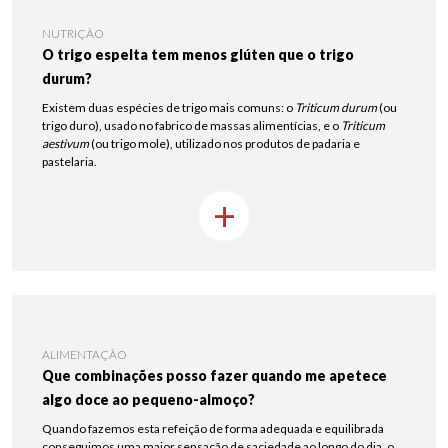
NUTRIÇÃO
O trigo espelta tem menos glúten que o trigo
durum?
Existem duas espécies de trigo mais comuns: o
Triticum durum
(ou
trigo duro), usado no fabrico de massas alimentícias, e o
Triticum
aestivum
(ou trigo mole), utilizado nos produtos de padaria e
pastelaria.
+
ALIMENTAÇÃO
Que combinações posso fazer quando me apetece
algo doce ao pequeno-almoço?
Quando fazemos esta refeição de forma adequada e equilibrada
conseguimos uma maior sensação de saciedade ao longo do dia, o