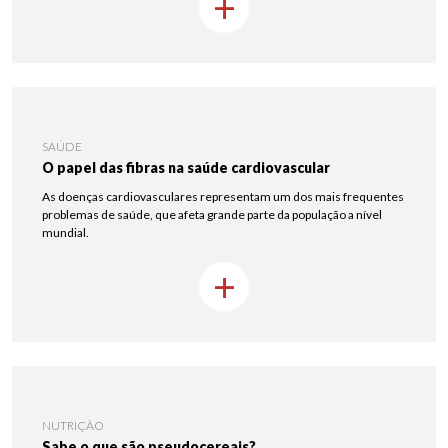
+
SAÚDE
O papel das fibras na saúde cardiovascular
As doenças cardiovasculares representam um dos mais frequentes
problemas de saúde, que afeta grande parte da população a nível
mundial.
+
NUTRIÇÃO
Sabe o que são pseudocereais?