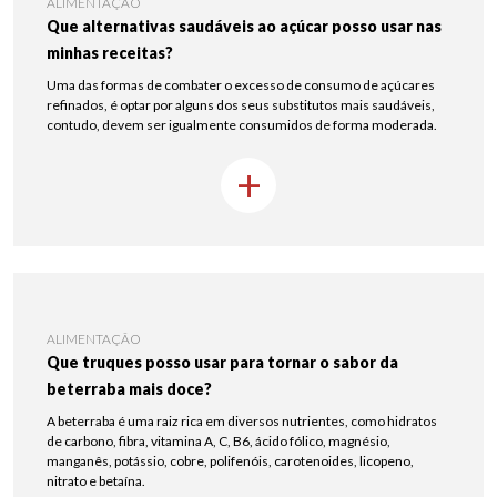
ALIMENTAÇÃO
Que alternativas saudáveis ao açúcar posso usar nas
minhas receitas?
Uma das formas de combater o excesso de consumo de açúcares
refinados, é optar por alguns dos seus substitutos mais saudáveis,
contudo, devem ser igualmente consumidos de forma moderada.
+
ALIMENTAÇÃO
Que truques posso usar para tornar o sabor da
beterraba mais doce?
A beterraba é uma raiz rica em diversos nutrientes, como hidratos
de carbono, fibra, vitamina A, C, B6, ácido fólico, magnésio,
manganês, potássio, cobre, polifenóis, carotenoides, licopeno,
nitrato e betaína.