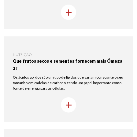
+
NUTRIÇÃO
Que frutos secos e sementes fornecem mais Ómega
3?
Os ácidos gordos são um tipo de lípidos que variam consoante o seu
tamanho em cadeias de carbono, tendo um papel importante como
fonte de energia para as células.
+