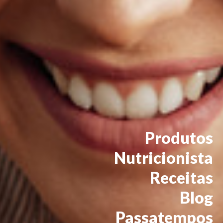
Produtos
Nutricionista
Receitas
Blog
Passatempos