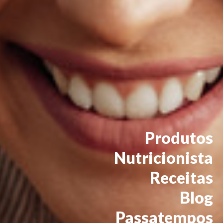
Produtos
Nutricionista
Receitas
Blog
Passatempos