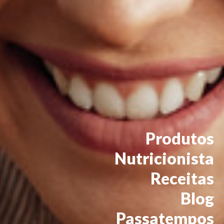
Produtos
Nutricionista
Receitas
Blog
Passatempos