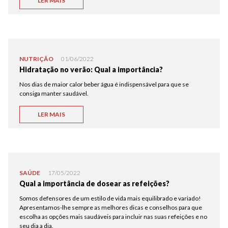
LER MAIS
NUTRIÇÃO
01/06/2022
Hidratação no verão: Qual a importância?
Nos dias de maior calor beber água é indispensável para que se
consiga manter saudável.
LER MAIS
SAÚDE
17/05/2022
Qual a importância de dosear as refeições?
Somos defensores de um estilo de vida mais equilibrado e variado!
Apresentamos-lhe sempre as melhores dicas e conselhos para que
escolha as opções mais saudáveis para incluir nas suas refeições e no
seu dia a dia.