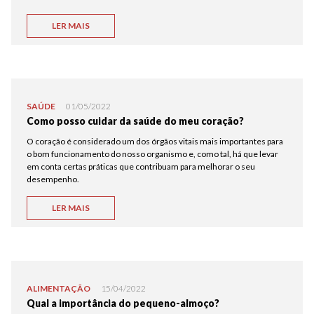
LER MAIS
SAÚDE
01/05/2022
Como posso cuidar da saúde do meu coração?
O coração é considerado um dos órgãos vitais mais importantes para
o bom funcionamento do nosso organismo e, como tal, há que levar
em conta certas práticas que contribuam para melhorar o seu
desempenho.
LER MAIS
ALIMENTAÇÃO
15/04/2022
Qual a importância do pequeno-almoço?