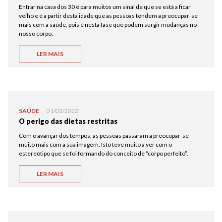
Entrar na casa dos 30 é para muitos um sinal de que se está a ficar
velho e é a partir desta idade que as pessoas tendem a preocupar-se
mais com a saúde, pois é nesta fase que podem surgir mudanças no
nosso corpo.
LER MAIS
SAÚDE
01/03/2022
O perigo das dietas restritas
Com o avançar dos tempos, as pessoas passaram a preocupar-se
muito mais com a sua imagem. Isto teve muito a ver com o
estereótipo que se foi formando do conceito de “corpo perfeito”.
LER MAIS