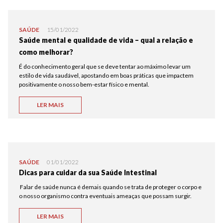
SAÚDE
15/01/2022
Saúde mental e qualidade de vida – qual a relação e
como melhorar?
É do conhecimento geral que se deve tentar ao máximo levar um
estilo de vida saudável, apostando em boas práticas que impactem
positivamente o nosso bem-estar físico e mental.
LER MAIS
SAÚDE
01/01/2022
Dicas para cuidar da sua Saúde Intestinal
Falar de saúde nunca é demais quando se trata de proteger o corpo e
o nosso organismo contra eventuais ameaças que possam surgir.
LER MAIS